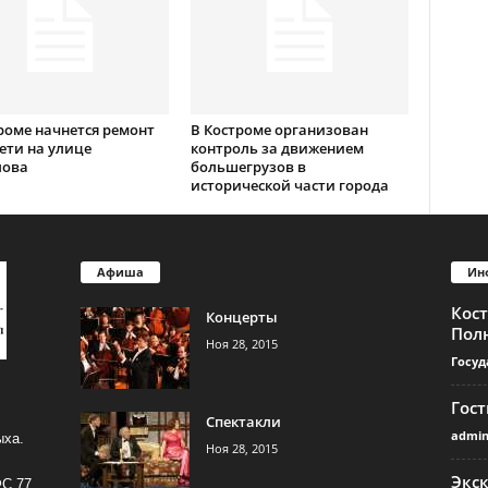
роме начнется ремонт
В Костроме организован
ети на улице
контроль за движением
лова
большегрузов в
исторической части города
Афиша
Ин
Кос
Концерты
Пол
Ноя 28, 2015
Госуд
Гос
Спектакли
admi
ыха.
Ноя 28, 2015
Экс
ФС 77