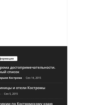
формация
трома достопримечательности.
ный список
арыня Кострома
-
Сен 14, 2015
тиницы и отели Костромы
n
-
Сен 5, 2015
курсии по Костромскому краю