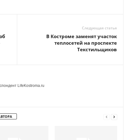
Следующая статья
об
В Костроме заменят участок
е
теплосетей на проспекте
Текстильщиков
пондент LifeKostroma.ru
АВТОРА