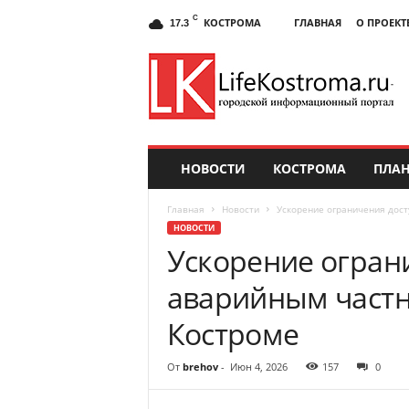
C
КОСТРОМА
ГЛАВНАЯ
О ПРОЕКТ
17.3
НОВОСТИ
КОСТРОМА
ПЛАН
Главная
Новости
Ускорение ограничения дост
НОВОСТИ
Ускорение огран
аварийным частн
Костроме
От
brehov
-
Июн 4, 2026
157
0