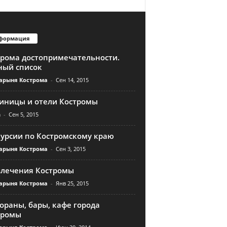
формация
трома достопримечательности.
ный список
арыня Кострома
-
Сен 14, 2015
тиницы и отели Костромы
n
-
Сен 5, 2015
курсии по Костромскому краю
арыня Кострома
-
Сен 3, 2015
влечения Костромы
арыня Кострома
-
Янв 25, 2015
ораны, бары, кафе города
тромы