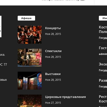
Афиша
Ин
Кос
Концерты
Пол
Ноя 28, 2015
Госуд
Гос
Спектакли
admi
ыха.
Ноя 28, 2015
Экс
ФС 77
Госуд
Выставки
Ноя 28, 2015
Раз
совых
Госуд
Рест
Цирковые представления
Кос
Ноя 27, 2015