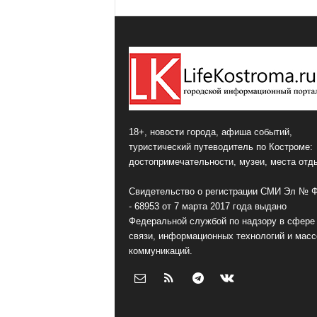
18+, новости города, афиша событий,
туристический путеводитель по Костроме:
достопримечательности, музеи, места отд
Свидетельство о регистрации СМИ Эл № 
- 68953 от 7 марта 2017 года выдано
Федеральной службой по надзору в сфере
связи, информационных технологий и мас
коммуникаций.