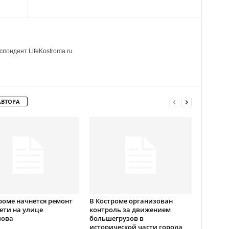
пондент LifeKostroma.ru
АВТОРА
роме начнется ремонт
В Костроме организован
ети на улице
контроль за движением
лова
большегрузов в
исторической части города