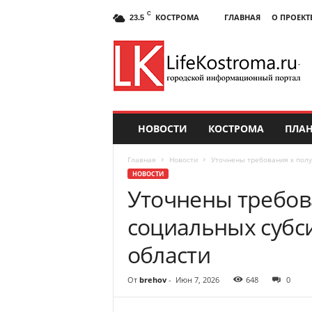
C
КОСТРОМА
ГЛАВНАЯ
О ПРОЕКТ
23.5
НОВОСТИ
КОСТРОМА
ПЛАН
Главная
Новости
Уточнены требования к полу
НОВОСТИ
Уточнены требов
социальных субс
области
От
brehov
-
Июн 7, 2026
648
0