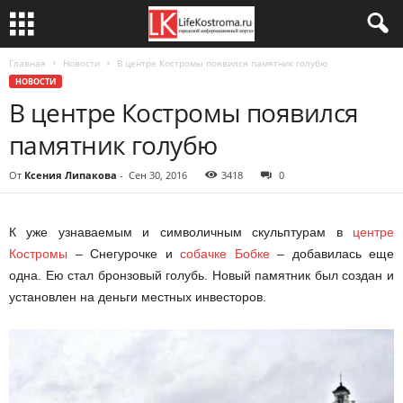
Главная
Новости
В центре Костромы появился памятник голубю
НОВОСТИ
В центре Костромы появился
памятник голубю
От
Ксения Липакова
-
Сен 30, 2016
3418
0
К уже узнаваемым и символичным скульптурам в
центре
Костромы
– Снегурочке и
собачке Бобке
– добавилась еще
одна. Ею стал бронзовый голубь. Новый памятник был создан и
установлен на деньги местных инвесторов.