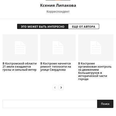
Ксения Липакова
Корреспондент
ЭТО МОЖЕТ БЫТЬ ИНТЕРЕСНО
ЕЩЕ ОТ АВТОРА
В Костромской области
В Костроме начнется
В Костроме
21 июля ожидаются
ремонт теплосети на
организован контроль
грозы и сильный ветер
улице Свердлова
за движением
большегрузов в
исторической части
города