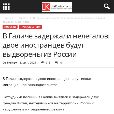
Главная
Новости
В Галиче задержали нелегалов: двое иностранцев будут
выдворены из России
НОВОСТИ
ПРОИСШЕСТВИЯ
В Галиче задержали нелегалов:
двое иностранцев будут
выдворены из России
От
brehov
-
Мар 4, 2025
915
0
В Галиче задержаны двое иностранцев, нарушивших
миграционное законодательство.
Сотрудники полиции в Галиче выявили и задержали двух
граждан Китая, находившихся на территории России с
нарушением миграционного режима.