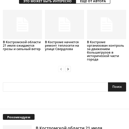
ЭТО МОЖЕТ БЫТЬ ИНТЕРЕСНО
ЕЩЕ ОТ АВТОРА
В Костромской области
В Костроме начнется
В Костроме
21 июля ожидаются
ремонт теплосети на
организован контроль
грозы и сильный ветер
улице Свердлова
за движением
большегрузов в
исторической части
города
Рекомендуем
В Костромской области 21 июля