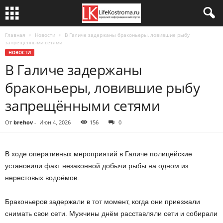
Главная
Новости
В Галиче задержаны браконьеры, ловившие рыбу
запрещёнными сетями
НОВОСТИ
В Галиче задержаны
браконьеры, ловившие рыбу
запрещёнными сетями
От
brehov
-
Июн 4, 2026
156
0
В ходе оперативных мероприятий в Галиче полицейские
установили факт незаконной добычи рыбы на одном из
нерестовых водоёмов.
Браконьеров задержали в тот момент, когда они приезжали
снимать свои сети. Мужчины днём расставляли сети и собирали