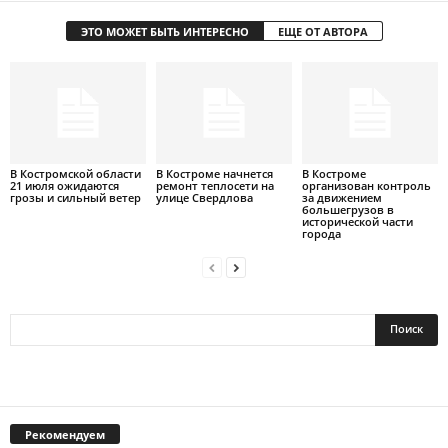
ЭТО МОЖЕТ БЫТЬ ИНТЕРЕСНО
ЕЩЕ ОТ АВТОРА
В Костромской области
В Костроме начнется
В Костроме
21 июля ожидаются
ремонт теплосети на
организован контроль
грозы и сильный ветер
улице Свердлова
за движением
большегрузов в
исторической части
города
Рекомендуем