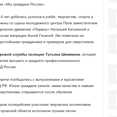
ии «Мы граждане России».
4 лет добились успехов в учёбе, творчестве, спорте и
учены со сцены молодежного центра Пале заместителем
тделения движения «Первых» Натальей Катыкиной и
росам миграции Анной Гачиной. Им пожелали не
ь достойными гражданами и примером для сверстников.
дровой службы полиции Татьяна Шемякина
, которая
чения высшего и среднего профессионального
Д России.
тречи пообщались с выпускниками и курсантами
РФ. Юные граждане узнали, какие качества и навыки
перспективы открываются после обучения.
ором полицейские-участники творческих коллективов
стромской области исполнили лучшие песни.