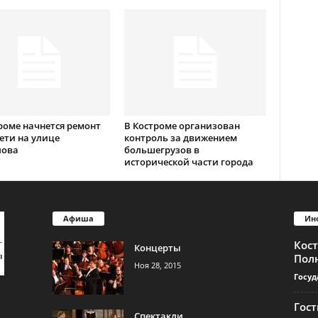
роме начнется ремонт
В Костроме организован
ети на улице
контроль за движением
лова
большегрузов в
исторической части города
Афиша
Ин
Кос
Концерты
Пол
Ноя 28, 2015
Госуд
Гос
Спектакли