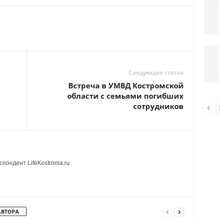
Следующая статья
Встреча в УМВД Костромской
области с семьями погибших
сотрудников
пондент LifeKostroma.ru
АВТОРА