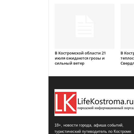
В Костромской области 21
В Кост
июля ожидаются грозы и
теплос
сильный ветер
Сверд
18+, новости города, афиша событий,
туристический путеводитель по Костроме: