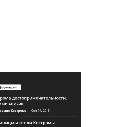
формация
трома достопримечательности.
ный список
арыня Кострома
-
Сен 14, 2015
тиницы и отели Костромы