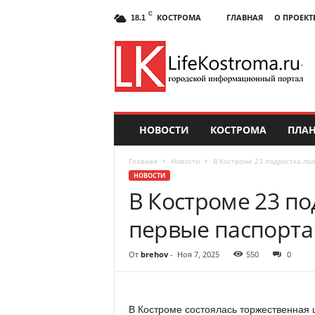
C
КОСТРОМА
ГЛАВНАЯ
О ПРОЕКТ
18.1
НОВОСТИ
КОСТРОМА
ПЛАН
Главная
Новости
В Костроме 23 подростка по
НОВОСТИ
В Костроме 23 по
первые паспорта
От
brehov
-
Ноя 7, 2025
550
0
В Костроме состоялась торжественная