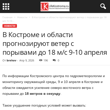
Главная
Новости
В Костроме и области прогнозируют ветер с порывами до 18
м/с 9-10...
НОВОСТИ
В Костроме и области
прогнозируют ветер с
порывами до 18 м/с 9-10 апреля
От
brehov
-
Апр 9, 2026
196
0
По информации Костромского центра по гидрометеорологии и
мониторингу окружающей среды, 9 и 10 апреля в Костроме и
области ожидается усиление северо-восточного ветра с
порывами до
18 метров в секунду
.
Такое ухудшение погодных условий может вызвать: