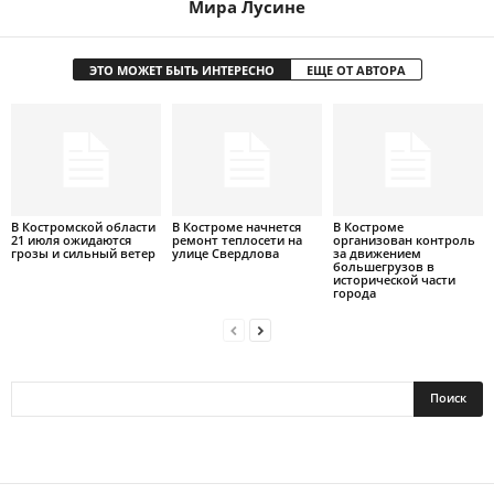
Мира Лусине
ЭТО МОЖЕТ БЫТЬ ИНТЕРЕСНО
ЕЩЕ ОТ АВТОРА
В Костромской области
В Костроме начнется
В Костроме
21 июля ожидаются
ремонт теплосети на
организован контроль
грозы и сильный ветер
улице Свердлова
за движением
большегрузов в
исторической части
города