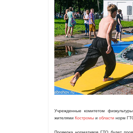
Учрежденные комитетом физкультуры
жителями
Костромы
и
области
норм ГТО
Проверка нормативов ГТО будет пров