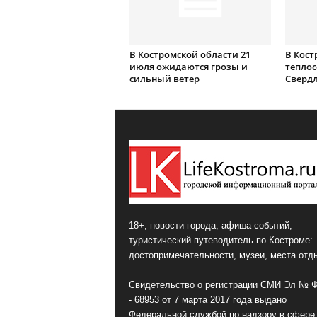
В Костромской области 21
В Кост
июля ожидаются грозы и
теплос
сильный ветер
Сверд
18+, новости города, афиша событий,
туристический путеводитель по Костроме:
достопримечательности, музеи, места отд
Свидетельство о регистрации СМИ Эл № 
- 68953 от 7 марта 2017 года выдано
Федеральной службой по надзору в сфере