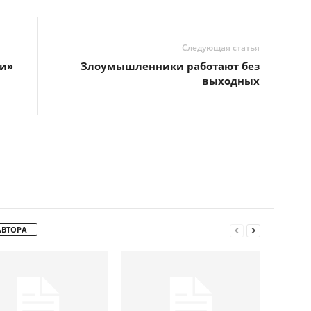
Следующая статья
и»
Злоумышленники работают без
выходных
АВТОРА