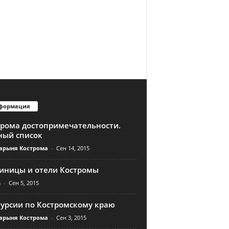
формация
трома достопримечательности.
ный список
арыня Кострома
-
Сен 14, 2015
тиницы и отели Костромы
n
-
Сен 5, 2015
курсии по Костромскому краю
арыня Кострома
-
Сен 3, 2015