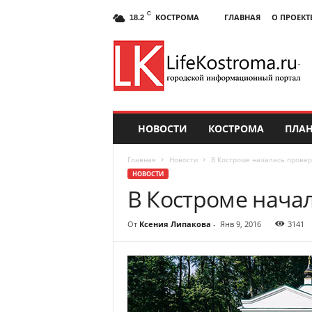
C
КОСТРОМА
ГЛАВНАЯ
О ПРОЕКТ
18.2
НОВОСТИ
КОСТРОМА
ПЛАН
Главная
Новости
В Костроме началась провер
НОВОСТИ
В Костроме нача
От
Ксения Липакова
-
Янв 9, 2016
3141