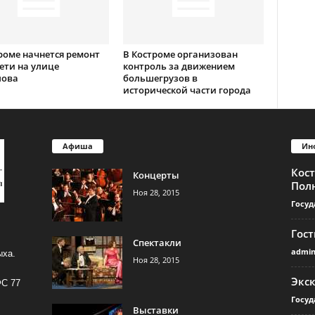
роме начнется ремонт
В Костроме организован
ети на улице
контроль за движением
лова
большегрузов в
исторической части города
Афиша
Ин
Кос
Концерты
Пол
Ноя 28, 2015
Госуд
Гос
Спектакли
admi
ыха.
Ноя 28, 2015
Экс
ФС 77
Госуд
Выставки