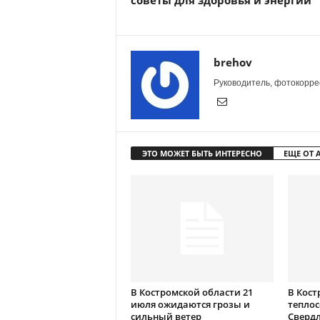
советы для здоровья и энергии
brehov
Руководитель, фотокоррес
ЭТО МОЖЕТ БЫТЬ ИНТЕРЕСНО
ЕЩЕ ОТ 
В Костромской области 21
В Кост
июля ожидаются грозы и
теплос
сильный ветер
Сверд