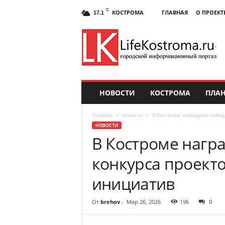
C
КОСТРОМА
ГЛАВНАЯ
О ПРОЕКТ
17.1
НОВОСТИ
КОСТРОМА
ПЛАН
Главная
Новости
В Костроме наградили побед
НОВОСТИ
В Костроме нагр
конкурса проект
инициатив
От
brehov
-
Мар 26, 2026
196
0