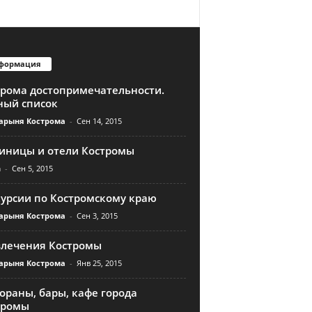
формация
трома достопримечательности.
ный список
арыня Кострома
-
Сен 14, 2015
тиницы и отели Костромы
n
-
Сен 5, 2015
курсии по Костромскому краю
арыня Кострома
-
Сен 3, 2015
влечения Костромы
арыня Кострома
-
Янв 25, 2015
ораны, бары, кафе города
тромы