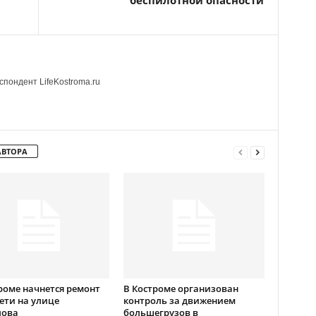
беспилотной опасности
пондент LifeKostroma.ru
АВТОРА
роме начнется ремонт
В Костроме организован
ети на улице
контроль за движением
лова
большегрузов в