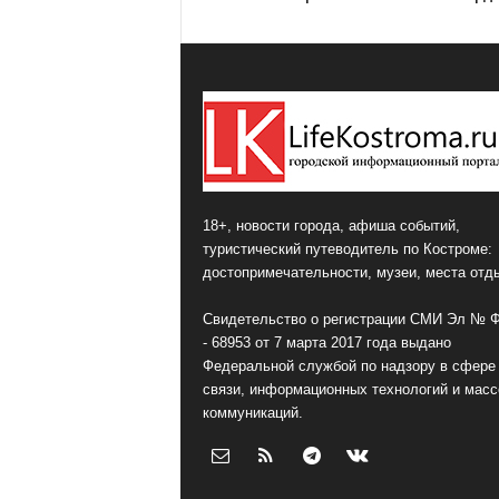
18+, новости города, афиша событий,
туристический путеводитель по Костроме:
достопримечательности, музеи, места отд
Свидетельство о регистрации СМИ Эл № 
- 68953 от 7 марта 2017 года выдано
Федеральной службой по надзору в сфере
связи, информационных технологий и мас
коммуникаций.