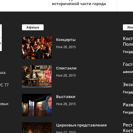
исторической части города
Афиша
Ин
Кос
Концерты
Пол
Ноя 28, 2015
Госуд
Гос
Спектакли
admi
ыха.
Ноя 28, 2015
Экс
ФС 77
Госуд
Выставки
Ноя 28, 2015
Раз
совых
Госуд
Рест
Цирковые представления
Кос
Ноя 27, 2015