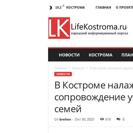
C
КОСТРОМА
ГЛАВНАЯ
О ПРОЕКТ
19.2
НОВОСТИ
КОСТРОМА
ПЛАН
Главная
Новости
В Костроме налажено адресн
НОВОСТИ
В Костроме нала
сопровождение у
семей
От
brehov
-
Окт 30, 2025
619
0