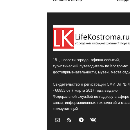
18+, новости города, афиша событий,
туристический путеводитель по Костроме:
достопримечательности, музеи, места отд
Свидетельство о регистрации СМИ Эл № 
- 68953 от 7 марта 2017 года выдано
Федеральной службой по надзору в сфере
связи, информационных технологий и мас
коммуникаций.