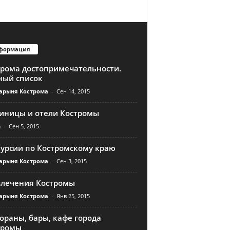
формация
трома достопримечательности.
ный список
арыня Кострома
-
Сен 14, 2015
тиницы и отели Костромы
n
-
Сен 5, 2015
курсии по Костромскому краю
арыня Кострома
-
Сен 3, 2015
влечения Костромы
арыня Кострома
-
Янв 25, 2015
ораны, бары, кафе города
тромы