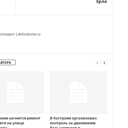
Ёрла
пондент LifeKostroma.ru
АВТОРА
роме начнется ремонт
В Костроме организован
ети на улице
контроль за движением
лова
большегрузов в