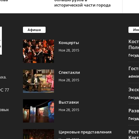
исторической части города
Афиша
Ин
Кос
Концерты
Пол
Ноя 28, 2015
Госуд
Гос
Спектакли
admi
ыха.
Ноя 28, 2015
Экс
ФС 77
Госуд
Выставки
Ноя 28, 2015
Раз
совых
Госуд
Рест
Цирковые представления
Кос