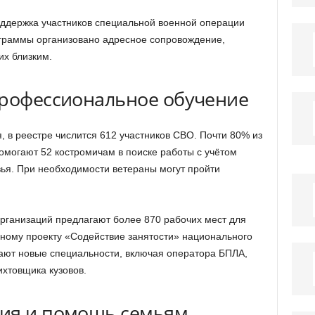
оддержка участников специальной военной операции
ограммы организовано адресное сопровождение,
х близким.
профессиональное обучение
 в реестре числится 612 участников СВО. Почти 80% из
омогают 52 костромичам в поиске работы с учётом
вья. При необходимости ветераны могут пройти
рганизаций предлагают более 870 рабочих мест для
ому проекту «Содействие занятости» национального
ают новые специальности, включая оператора БПЛА,
ихтовщика кузовов.
ция и помощь семьям