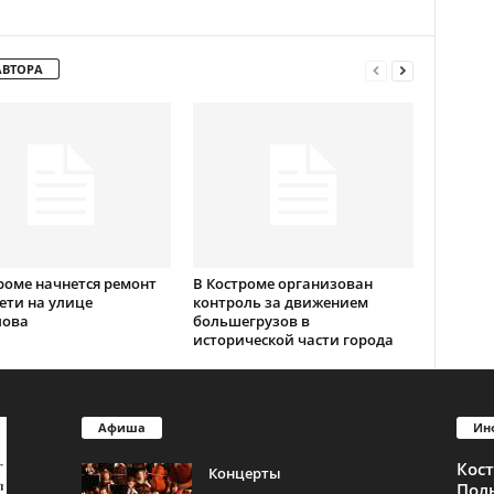
АВТОРА
роме начнется ремонт
В Костроме организован
ети на улице
контроль за движением
лова
большегрузов в
исторической части города
Афиша
Ин
Кос
Концерты
Пол