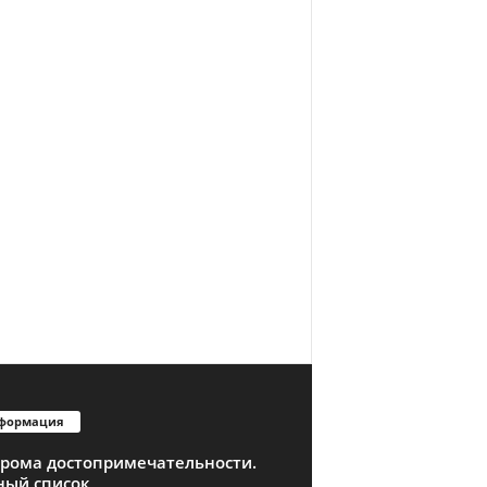
формация
трома достопримечательности.
ный список