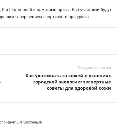
I и III степеней и памятные призы. Все участники будут
хорошим завершением спортивного праздника.
Следующая статья
Как ухаживать за кожей в условиях
о
городской экологии: экспертные
советы для здоровой кожи
пондент LifeKostroma.ru