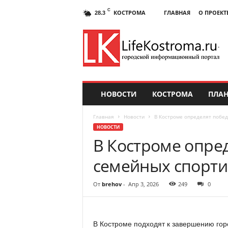
C
КОСТРОМА
ГЛАВНАЯ
О ПРОЕКТ
28.3
НОВОСТИ
КОСТРОМА
ПЛАН
Главная
Новости
В Костроме определят побе
НОВОСТИ
В Костроме опре
семейных спорт
От
brehov
-
Апр 3, 2026
249
0
В Костроме подходят к завершению гор