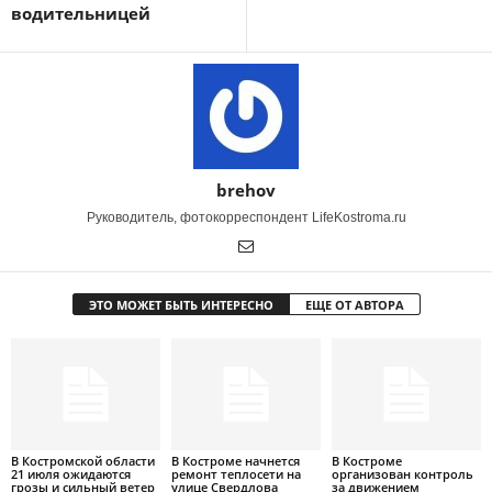
водительницей
brehov
Руководитель, фотокорреспондент LifeKostroma.ru
ЭТО МОЖЕТ БЫТЬ ИНТЕРЕСНО
ЕЩЕ ОТ АВТОРА
В Костромской области
В Костроме начнется
В Костроме
21 июля ожидаются
ремонт теплосети на
организован контроль
грозы и сильный ветер
улице Свердлова
за движением