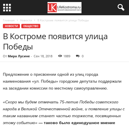
Главная
Новости
В Костроме появится улица Победы
НОВОСТИ
ОБЩЕСТВО
В Костроме появится улица
Победы
От
Мира Лусине
-
Сен 18, 2018
1889
0
Предложение о присвоении одной из улиц города
наименования «ул. Победы» городские депутаты поддержали
на заседании комиссии по местному самоуправлению.
«Скоро мы будем отмечать 75-летие Победы советского
народа в Великой Отечественной войне, и появление улицы с
таким названием станет частью торжеств, посвященных
этому событию»
— таково было единодушное мнение