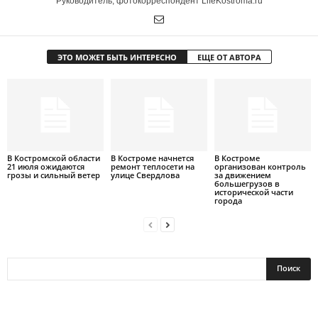
Руководитель, фотокорреспондент LifeKostroma.ru
ЭТО МОЖЕТ БЫТЬ ИНТЕРЕСНО
ЕЩЕ ОТ АВТОРА
В Костромской области
В Костроме начнется
В Костроме
21 июля ожидаются
ремонт теплосети на
организован контроль
грозы и сильный ветер
улице Свердлова
за движением
большегрузов в
исторической части
города