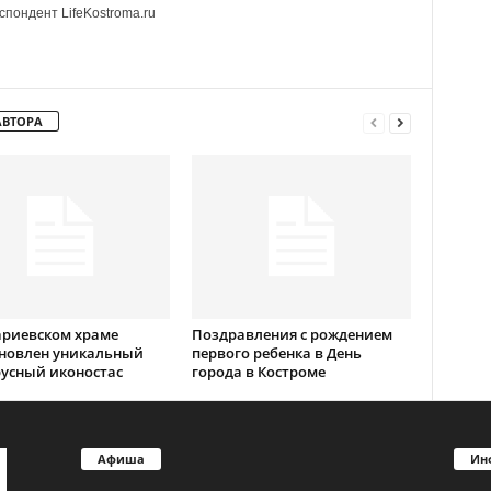
пондент LifeKostroma.ru
АВТОРА
ариевском храме
Поздравления с рождением
ановлен уникальный
первого ребенка в День
усный иконостас
города в Костроме
Афиша
Ин