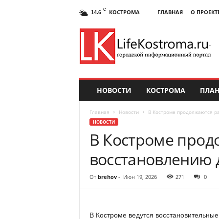
C
КОСТРОМА
ГЛАВНАЯ
О ПРОЕКТ
14.6
НОВОСТИ
КОСТРОМА
ПЛАН
Главная
Новости
В Костроме продолжаются р
НОВОСТИ
В Костроме прод
восстановлению 
От
brehov
-
Июн 19, 2026
271
0
В Костроме ведутся восстановительные