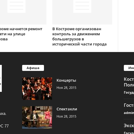
роме начнется ремонт
В Костроме организован
ети на улице
контроль за движением
лова
большегрузов в
исторической части города
Афиша
Ин
Кос
Концерты
Пол
Ноя 28, 2015
Госуд
Гос
Спектакли
admi
ыха.
Ноя 28, 2015
Экс
ФС 77
Госуд