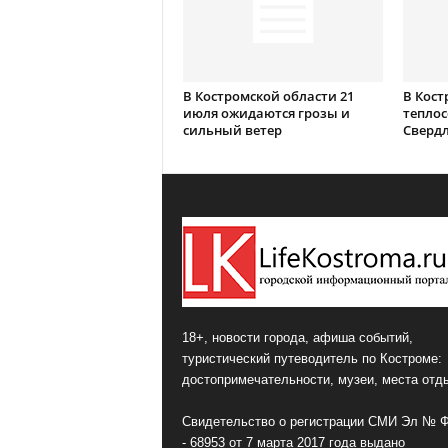
В Костромской области 21
В Кост
июля ожидаются грозы и
теплос
сильный ветер
Сверд
18+, новости города, афиша событий,
туристический путеводитель по Костроме:
достопримечательности, музеи, места отд
Свидетельство о регистрации СМИ Эл № 
- 68953 от 7 марта 2017 года выдано