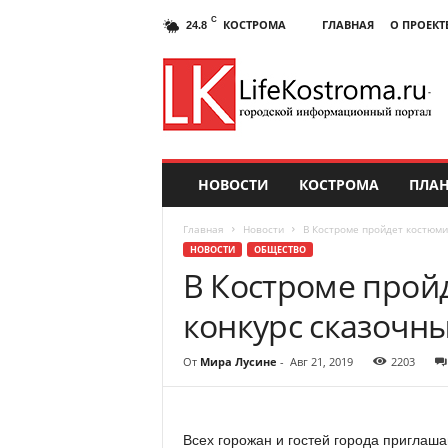
C
КОСТРОМА
ГЛАВНАЯ
О ПРОЕКТ
24.8
НОВОСТИ
КОСТРОМА
ПЛАН
Главная
Новости
В Костроме пройдет костюм
НОВОСТИ
ОБЩЕСТВО
В Костроме прой
конкурс сказочн
От
Мира Лусине
-
Авг 21, 2019
2203
Всех горожан и гостей города приглаш