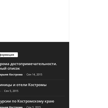
формация
трома достопримечательности.
ный список
арыня Кострома
-
Сен 14, 2015
тиницы и отели Костромы
n
-
Сен 5, 2015
курсии по Костромскому краю
арыня Кострома
-
Сен 3, 2015