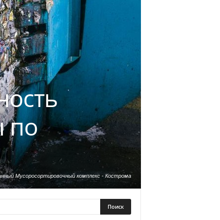
ность
 по
нный Мусоросортировочный комплекс - Кострома