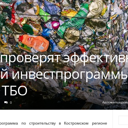
 проверят эффектив
й инвестпрограммы
 ТБО
0
Автоматизирова
рограмма по строительству в Костромском регионе