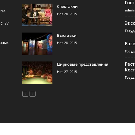
Гос
Спектакли
admi
ыха.
Ноя 28, 2015
Экс
ФС 77
Госуд
Выставки
Ноя 28, 2015
Раз
совых
Госуд
Рест
Цирковые представления
Кос
Ноя 27, 2015
Госуд