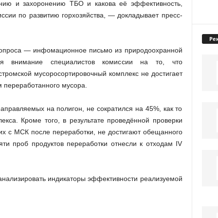
анию и захоронению ТБО и какова её эффективность,
ссии по развитию горхозяйства, — докладывает пресс-
Ре
 вопроса — инфомационное письмо из природоохранной
ся внимание специалистов комиссии на то, что
тромской мусоросортировочный комплекс не достигает
 переработанного мусора.
правляемых на полигон, не сократился на 45%, как то
екса. Кроме того, в результате проведённой проверки
щих с МСК после переработки, не достигают обещанного
яти проб продуктов переработки отнесли к отходам IV
анализировать индикаторы эффективности реализуемой