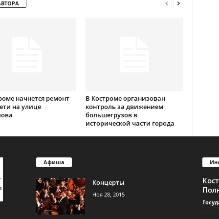
АВТОРА
роме начнется ремонт
В Костроме организован
ети на улице
контроль за движением
лова
большегрузов в
исторической части города
Афиша
Ин
Кос
Концерты
Пол
Ноя 28, 2015
Госуд