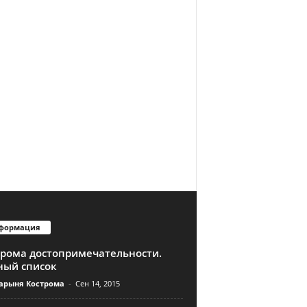
формация
трома достопримечательности.
ный список
арыня Кострома
-
Сен 14, 2015