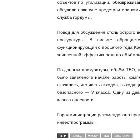
объектов по утилизации, обезврежив
обсудили накануне представители коми
служба гордумы.
Повод для обсуждения столь острого
прокуратуры. В письме обращает
функционирующий с прошлого года Кос
заявленной эффективности по объёмам
По данным прокуратуры, объём ТБО, на
было заявлено в начале работы компл
оказалось, что часть отходов, выходя
безопасного — V класса. Одну из дев
класса опасности.
Горадминистрации рекомендовано про
инвестпрограммы.
ТЕГИ
ЗАВОД
МУСОР
ТБО
ЭКОЛОГИЯ