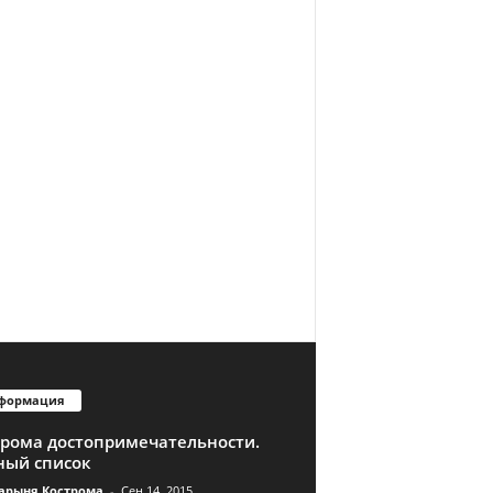
формация
трома достопримечательности.
ный список
арыня Кострома
-
Сен 14, 2015