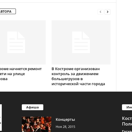
АВТОРА
роме начнется ремонт
В Костроме организован
ети на улице
контроль за движением
лова
большегрузов в
исторической части города
Афиша
Ин
Кос
Концерты
Пол
Ноя 28, 2015
Госуд