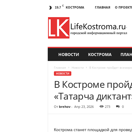
C
КОСТРОМА
ГЛАВНАЯ
О ПРОЕКТ
19.7
НОВОСТИ
КОСТРОМА
ПЛАН
Главная
Новости
В Костроме пройдет всемирн
НОВОСТИ
В Костроме прой
«Татарча диктант
От
brehov
-
Апр 23, 2026
273
0
Кострома станет площадкой для прове