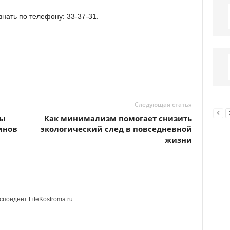
ать по телефону: 33-37-31.
Следующая статья
ты
Как минимализм помогает снизить
инов
экологический след в повседневной
жизни
пондент LifeKostroma.ru