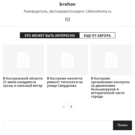
brehov
Руководитель, фотокорреспондент LifeKostroma.ru
ЭТО МОЖЕТ БЫТЬ ИНТЕРЕСНО
ЕЩЕ ОТ АВТОРА
В Костромской области
В Костроме начнется
В Костроме
21 июля ожидаются
ремонт теплосети на
организован контроль
грозы и сильный ветер
улице Свердлова
за движением
большегрузов в
исторической части
города