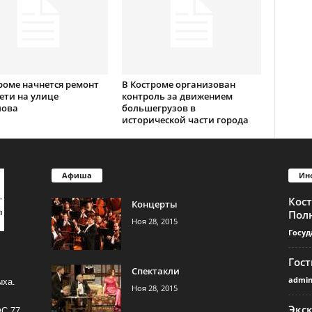
роме начнется ремонт
В Костроме организован
ети на улице
контроль за движением
лова
большегрузов в
исторической части города
Афиша
Ин
Кос
Концерты
Пол
Ноя 28, 2015
Госуд
Гос
Спектакли
admi
ыха.
Ноя 28, 2015
Экс
ФС 77