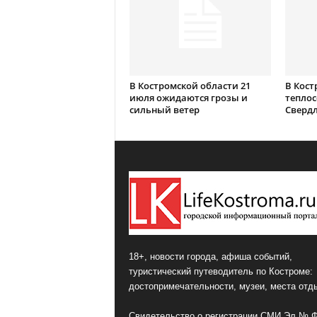
В Костромской области 21
В Кост
июля ожидаются грозы и
теплос
сильный ветер
Сверд
18+, новости города, афиша событий,
туристический путеводитель по Костроме:
достопримечательности, музеи, места отд
Свидетельство о регистрации СМИ Эл № 