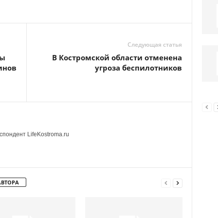
Следующая статья
ты
В Костромской области отменена
инов
угроза беспилотников
пондент LifeKostroma.ru
АВТОРА