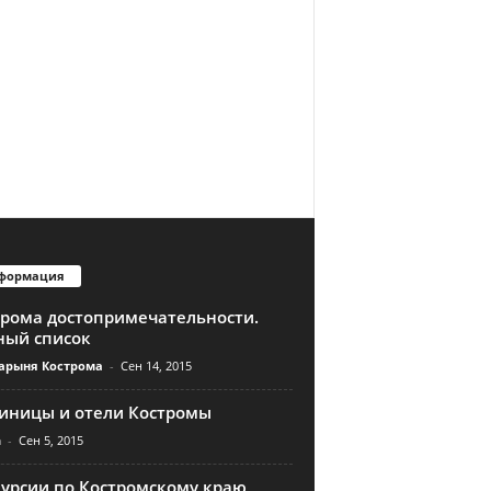
формация
трома достопримечательности.
ный список
арыня Кострома
-
Сен 14, 2015
тиницы и отели Костромы
n
-
Сен 5, 2015
курсии по Костромскому краю