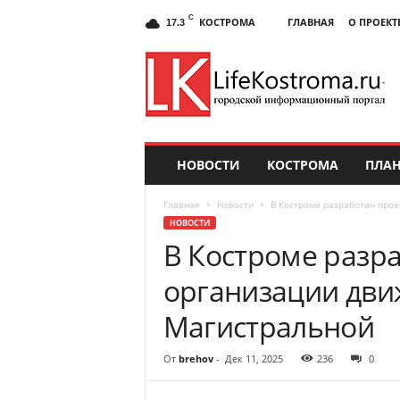
C
КОСТРОМА
ГЛАВНАЯ
О ПРОЕКТ
17.3
НОВОСТИ
КОСТРОМА
ПЛАН
Главная
Новости
В Костроме разработан прое
НОВОСТИ
В Костроме разр
организации дви
Магистральной
От
brehov
-
Дек 11, 2025
236
0