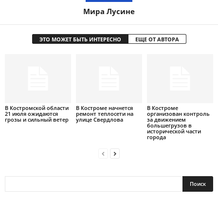
Мира Лусине
ЭТО МОЖЕТ БЫТЬ ИНТЕРЕСНО
ЕЩЕ ОТ АВТОРА
В Костромской области
В Костроме начнется
В Костроме
21 июля ожидаются
ремонт теплосети на
организован контроль
грозы и сильный ветер
улице Свердлова
за движением
большегрузов в
исторической части
города