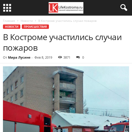
Главная
Новости
В Костроме участились случаи пожаров
НОВОСТИ
ПРОИСШЕСТВИЯ
В Костроме участились случаи
пожаров
От
Мира Лусине
-
Фев 8, 2019
3871
0