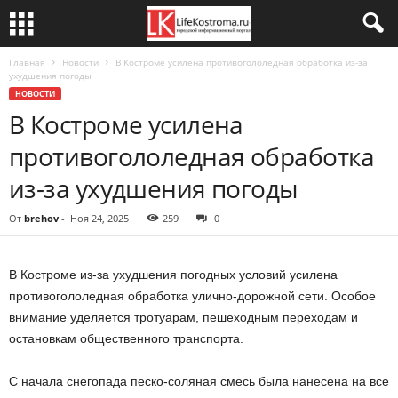
Главная
Новости
В Костроме усилена противогололедная обработка из-за
ухудшения погоды
НОВОСТИ
В Костроме усилена
противогололедная обработка
из-за ухудшения погоды
От
brehov
-
Ноя 24, 2025
259
0
В Костроме из-за ухудшения погодных условий усилена
противогололедная обработка улично-дорожной сети. Особое
внимание уделяется тротуарам, пешеходным переходам и
остановкам общественного транспорта.
С начала снегопада песко-соляная смесь была нанесена на все