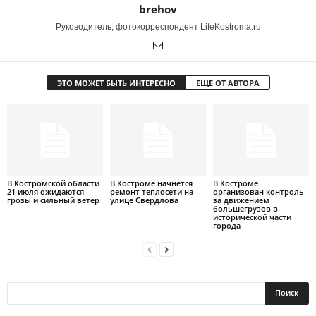
brehov
Руководитель, фотокорреспондент LifeKostroma.ru
ЭТО МОЖЕТ БЫТЬ ИНТЕРЕСНО
ЕЩЕ ОТ АВТОРА
В Костромской области
В Костроме начнется
В Костроме
21 июля ожидаются
ремонт теплосети на
организован контроль
грозы и сильный ветер
улице Свердлова
за движением
большегрузов в
исторической части
города