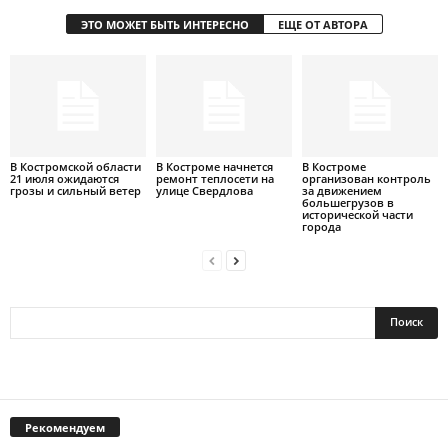
ЭТО МОЖЕТ БЫТЬ ИНТЕРЕСНО
ЕЩЕ ОТ АВТОРА
В Костромской области
В Костроме начнется
В Костроме
21 июля ожидаются
ремонт теплосети на
организован контроль
грозы и сильный ветер
улице Свердлова
за движением
большегрузов в
исторической части
города
Рекомендуем