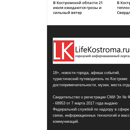
В Костромской области 21
В Кост
июля ожидаются грозы и
теплос
сильный ветер
Сверд
18+, новости города, афиша событий,
туристический путеводитель по Костроме:
достопримечательности, музеи, места отд
Свидетельство о регистрации СМИ Эл № 
- 68953 от 7 марта 2017 года выдано
Федеральной службой по надзору в сфере
связи, информационных технологий и мас
коммуникаций.