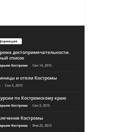
формация
трома достопримечательности.
ный список
арыня Кострома
-
Сен 14, 2015
тиницы и отели Костромы
n
-
Сен 5, 2015
курсии по Костромскому краю
арыня Кострома
-
Сен 3, 2015
влечения Костромы
арыня Кострома
-
Янв 25, 2015