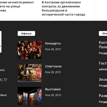
роме начнется ремонт
В Костроме организован
ети на улице
контроль за движением
лова
большегрузов в
исторической части города
Афиша
Ин
Кос
Концерты
Пол
Ноя 28, 2015
Госуд
Гос
Спектакли
admi
ыха.
Ноя 28, 2015
Экс
ФС 77
Госуд
Выставки
Ноя 28, 2015
Раз
совых
Госуд