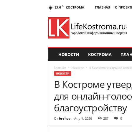
C
КОСТРОМА
ГЛАВНАЯ
О ПРОЕКТ
27.6
НОВОСТИ
КОСТРОМА
ПЛАН
Главная
Новости
В Костроме утвердили списо
НОВОСТИ
В Костроме утве
для онлайн-голо
благоустройству
От
brehov
-
Апр 1, 2026
287
0