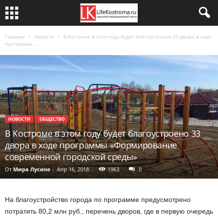
Главная
Новости
В Костроме в этом году будет благоустроено 33 двора в ходе
программы...
НОВОСТИ
ОБЩЕСТВО
В Костроме в этом году будет благоустроено 33
двора в ходе программы «Формирование
современной городской среды»
От
Мира Лусине
-
Апр 16, 2018
1963
0
На благоустройство города по программе предусмотрено
потратить 80,2 млн руб., перечень дворов, где в первую очередь