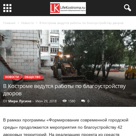
Главная
Новости
В Костроме ведутся работы по благоустройству дворов
НОВОСТИ
ОБЩЕСТВО
В Костроме ведутся работы по благоустройству
дворов
От
Мира Лусине
-
Июн 29, 2018
1580
0
В рамках программы «Формирование современной городской
среды» продолжаются мероприятия по благоустройству 42
дворовых территорий. На реализацию проекта из средств