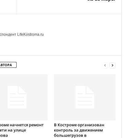
пондент LifeKostroma.ru
АВТОРА
роме начнется ремонт
В Костроме организован
ети на улице
контроль за движением
лова
большегрузов в