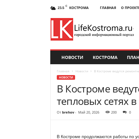
C
КОСТРОМА
ГЛАВНАЯ
О ПРОЕКТ
23.5
НОВОСТИ
КОСТРОМА
ПЛАН
Главная
Новости
В Костроме ведутся ремонтн
НОВОСТИ
В Костроме веду
тепловых сетях 
От
brehov
-
Май 20, 2026
200
0
В Костроме продолжаются работы по ус