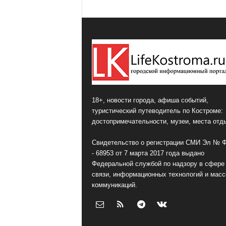
18+, новости города, афиша событий,
туристический путеводитель по Костроме:
достопримечательности, музеи, места отд
Свидетельство о регистрации СМИ Эл № 
- 68953 от 7 марта 2017 года выдано
Федеральной службой по надзору в сфере
связи, информационных технологий и мас
коммуникаций.