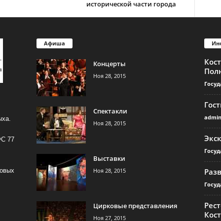
исторической части города
Афиша
Ин
Кос
Концерты
Пол
Ноя 28, 2015
Госуд
Гос
Спектакли
admi
ыха.
Ноя 28, 2015
Экс
ФС 77
Госуд
Выставки
Ноя 28, 2015
Раз
совых
Госуд
Рест
Цирковые представления
Кос
Ноя 27, 2015