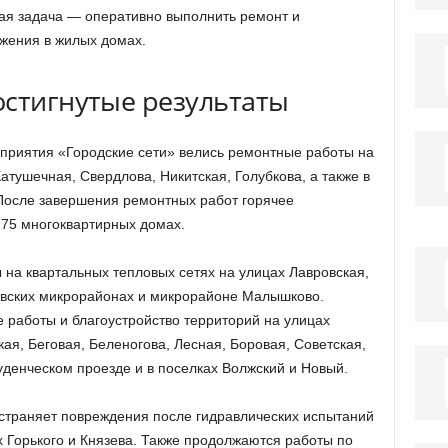
ая задача — оперативно выполнить ремонт и
бжения в жилых домах.
остигнутые результаты
приятия «Городские сети» велись ремонтные работы на
атушечная, Свердлова, Никитская, Голубкова, а также в
 После завершения ремонтных работ горячее
175 многоквартирных домах.
на квартальных тепловых сетях на улицах Лавровская,
ыдовских микрорайонах и микрорайоне Малышково.
 работы и благоустройство территорий на улицах
я, Беговая, Беленогова, Лесная, Боровая, Советская,
туденческом проезде и в поселках Волжский и Новый.
страняет повреждения после гидравлических испытаний
х Горького и Князева. Также продолжаются работы по