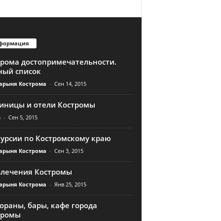
формация
трома достопримечательности.
ный список
арыня Кострома
-
Сен 14, 2015
тиницы и отели Костромы
n
-
Сен 5, 2015
курсии по Костромскому краю
арыня Кострома
-
Сен 3, 2015
влечения Костромы
арыня Кострома
-
Янв 25, 2015
ораны, бары, кафе города
тромы