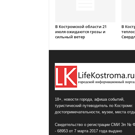
В Костромской области 21
В Кост
июля ожидаются грозы и
теплос
сильный ветер
Сверд
18+, новости города, афиша событий,
туристический путеводитель по Костроме:
достопримечательности, музеи, места отд
Свидетельство о регистрации СМИ Эл № 
- 68953 от 7 марта 2017 года выдано