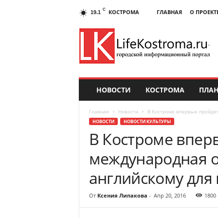
C
КОСТРОМА
ГЛАВНАЯ
О ПРОЕКТ
19.1
НОВОСТИ
КОСТРОМА
ПЛАН
Главная
Новости
В Костроме впервые пройде
НОВОСТИ
НОВОСТИ КУЛЬТУРЫ
В Костроме впер
международная 
английскому для
От
Ксения Липакова
-
Апр 20, 2016
1800