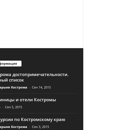
формация
трома достопримечательности.
ный список
арыня Кострома
-
Сен 14, 2015
тиницы и отели Костромы
n
-
Сен 5, 2015
курсии по Костромскому краю
арыня Кострома
-
Сен 3, 2015