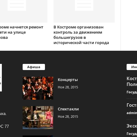
роме начнется ремонт
В Костроме организован
ети на улице
контроль за движением
лова
большегрузов в
исторической части города
Афиша
Ин
Кос
Концерты
Пол
Ноя 28, 2015
Госуд
Гос
Спектакли
admi
ыха.
Ноя 28, 2015
Экс
ФС 77
Госуд