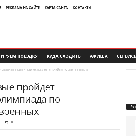
Е
РЕКЛАМА НА САЙТЕ
КАРТА САЙТА
КОНТАКТЫ
ИРУЕМ ПОЕЗДКУ
КУДА СХОДИТЬ
АФИША
СЕРВИС
т международная олимпиада по английскому для военных
вые пройдет
олимпиада по
Ре
 военных
0