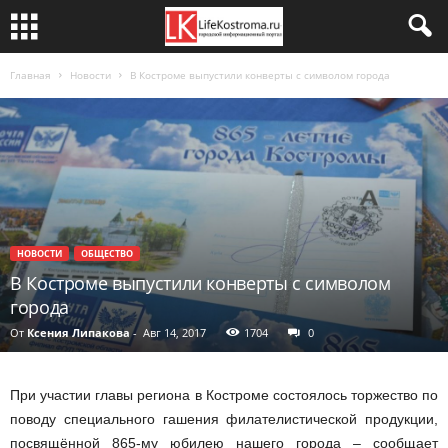
Главная
Новости
В Костроме выпустили конверты с символом города
НОВОСТИ
ОБЩЕСТВО
В Костроме выпустили конверты с символом
города
От
Ксения Липакова
-
Авг 14, 2017
1704
0
При участии главы региона в Костроме состоялось торжество по
поводу специального гашения филателистической продукции,
посвящённой 865-му юбилею нашего города – сообщает