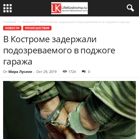
Главная
Новости
В Костроме задержали подозреваемого в поджоге гаража
НОВОСТИ
ПРОИСШЕСТВИЯ
В Костроме задержали
подозреваемого в поджоге
гаража
От
Мира Лусине
-
Окт 29, 2019
1724
0