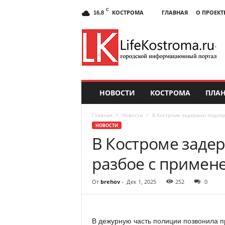
C
КОСТРОМА
ГЛАВНАЯ
О ПРОЕКТ
16.8
НОВОСТИ
КОСТРОМА
ПЛАН
Главная
Новости
В Костроме задержан подоз
НОВОСТИ
В Костроме заде
разбое с примен
От
brehov
-
Дек 1, 2025
252
0
В дежурную часть полиции позвонила п