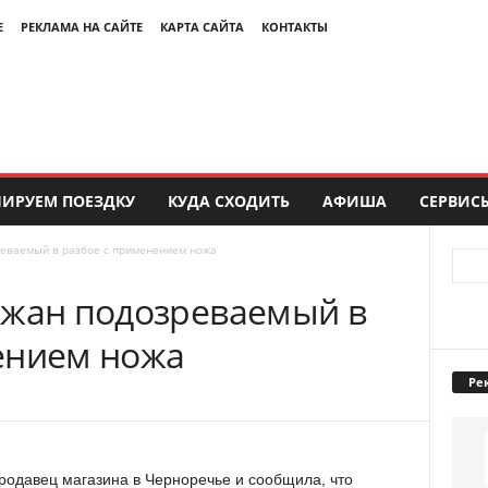
Е
РЕКЛАМА НА САЙТЕ
КАРТА САЙТА
КОНТАКТЫ
ИРУЕМ ПОЕЗДКУ
КУДА СХОДИТЬ
АФИША
СЕРВИС
реваемый в разбое с применением ножа
ржан подозреваемый в
ением ножа
Ре
родавец магазина в Черноречье и сообщила, что