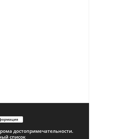
формация
трома достопримечательности.
ный список