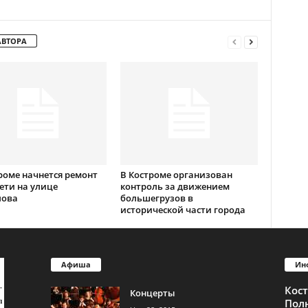
АВТОРА
роме начнется ремонт
В Костроме организован
ети на улице
контроль за движением
лова
большегрузов в
исторической части города
Афиша
Ин
Кос
Концерты
Пол