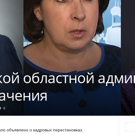
кой областной адм
ачения
0
ло объявлено о кадровых перестановках.