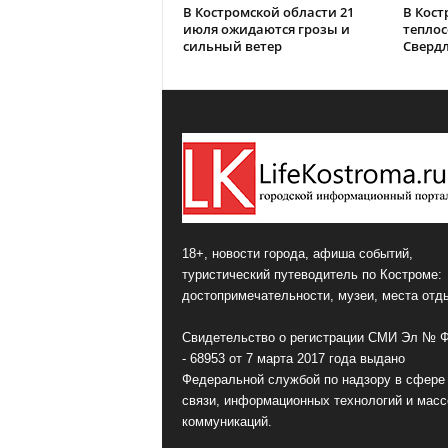
В Костромской области 21
В Кост
июля ожидаются грозы и
теплос
сильный ветер
Сверд
18+, новости города, афиша событий,
туристический путеводитель по Костроме:
достопримечательности, музеи, места отд
Свидетельство о регистрации СМИ Эл № 
- 68953 от 7 марта 2017 года выдано
Федеральной службой по надзору в сфере
связи, информационных технологий и мас
коммуникаций.