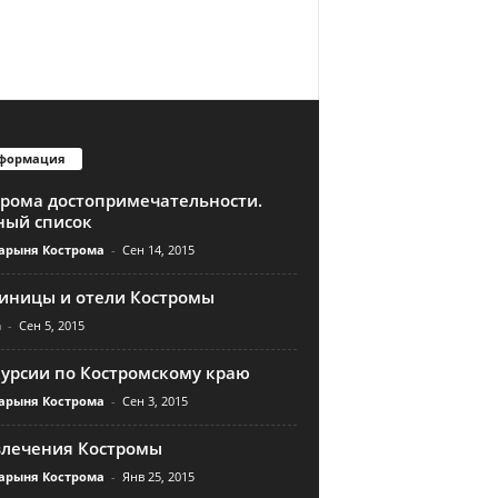
формация
трома достопримечательности.
ный список
арыня Кострома
-
Сен 14, 2015
тиницы и отели Костромы
n
-
Сен 5, 2015
курсии по Костромскому краю
арыня Кострома
-
Сен 3, 2015
влечения Костромы
арыня Кострома
-
Янв 25, 2015