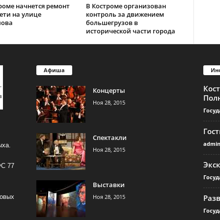
роме начнется ремонт
В Костроме организован
ети на улице
контроль за движением
лова
большегрузов в
исторической части города
Афиша
Ин
Кос
Концерты
Пол
Ноя 28, 2015
Госуд
Гос
Спектакли
admi
ыха.
Ноя 28, 2015
Экс
ФС 77
Госуд
Выставки
Ноя 28, 2015
Раз
совых
Госуд