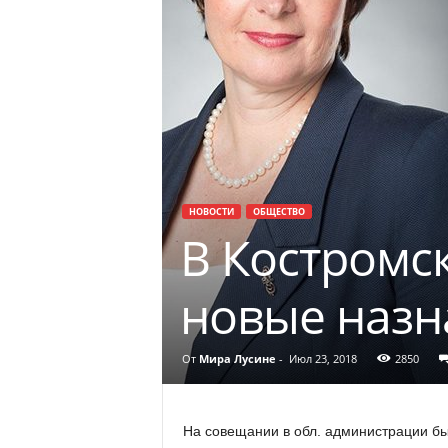
НОВОСТИ
ОБЩЕСТВО
В Костромс
новые назн
От
Мира Лусине
-
Июл 23, 2018
2850
На совещании в обл. администрации бы