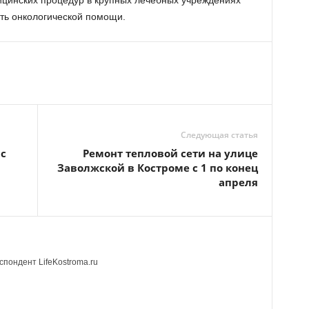
цинских процедур в крупных лечебных учреждениях
сть онкологической помощи.
Следующая статья
с
Ремонт тепловой сети на улице
Заволжской в Костроме с 1 по конец
апреля
пондент LifeKostroma.ru