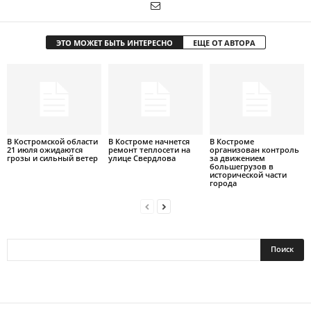
ЭТО МОЖЕТ БЫТЬ ИНТЕРЕСНО
ЕЩЕ ОТ АВТОРА
В Костромской области
В Костроме начнется
В Костроме
21 июля ожидаются
ремонт теплосети на
организован контроль
грозы и сильный ветер
улице Свердлова
за движением
большегрузов в
исторической части
города