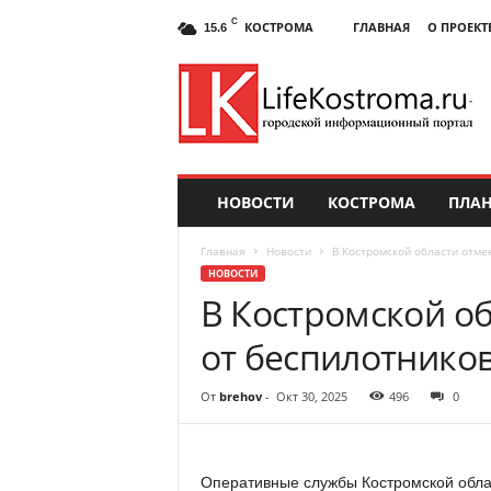
C
КОСТРОМА
ГЛАВНАЯ
О ПРОЕКТ
15.6
НОВОСТИ
КОСТРОМА
ПЛАН
Главная
Новости
В Костромской области отме
НОВОСТИ
В Костромской об
от беспилотнико
От
brehov
-
Окт 30, 2025
496
0
Оперативные службы Костромской облас