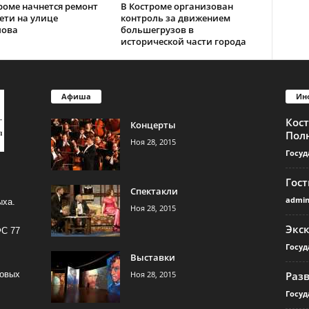
роме начнется ремонт
В Костроме организован
ети на улице
контроль за движением
лова
большегрузов в
исторической части города
Афиша
Ин
Кос
Концерты
Пол
Ноя 28, 2015
Госуд
Гос
Спектакли
admi
ыха.
Ноя 28, 2015
Экс
ФС 77
Госуд
Выставки
Ноя 28, 2015
Раз
совых
Госуд