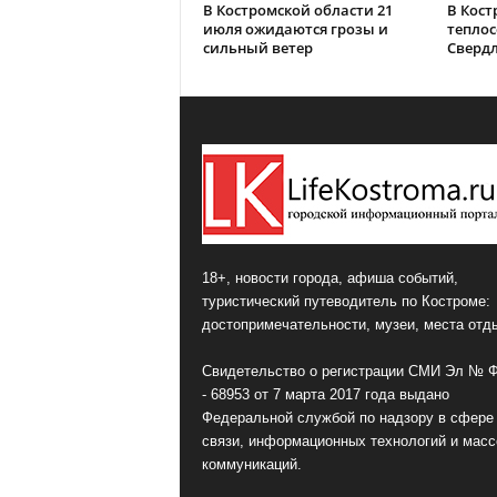
В Костромской области 21
В Кост
июля ожидаются грозы и
теплос
сильный ветер
Сверд
18+, новости города, афиша событий,
туристический путеводитель по Костроме:
достопримечательности, музеи, места отд
Свидетельство о регистрации СМИ Эл № 
- 68953 от 7 марта 2017 года выдано
Федеральной службой по надзору в сфере
связи, информационных технологий и мас
коммуникаций.