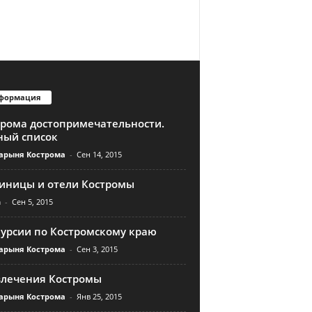
формация
трома достопримечательности.
ный список
арыня Кострома
-
Сен 14, 2015
тиницы и отели Костромы
n
-
Сен 5, 2015
курсии по Костромскому краю
арыня Кострома
-
Сен 3, 2015
влечения Костромы
арыня Кострома
-
Янв 25, 2015