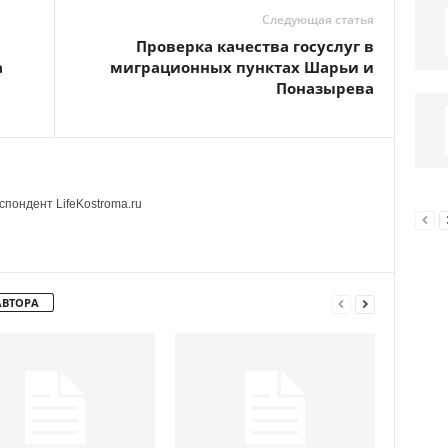
Следующая статья
Проверка качества госуслуг в
а
миграционных пунктах Шарьи и
Поназырева
пондент LifeKostroma.ru
АВТОРА