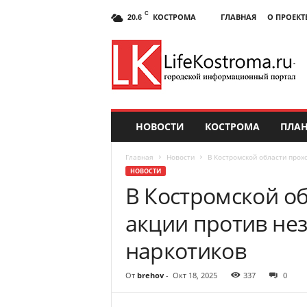
C
КОСТРОМА
ГЛАВНАЯ
О ПРОЕКТ
20.6
НОВОСТИ
КОСТРОМА
ПЛАН
Главная
Новости
В Костромской области прох
НОВОСТИ
В Костромской об
акции против не
наркотиков
От
brehov
-
Окт 18, 2025
337
0