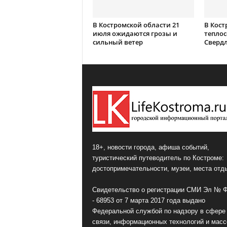
В Костромской области 21
В Кост
июля ожидаются грозы и
теплос
сильный ветер
Сверд
18+, новости города, афиша событий,
туристический путеводитель по Костроме:
достопримечательности, музеи, места отд
Свидетельство о регистрации СМИ Эл № 
- 68953 от 7 марта 2017 года выдано
Федеральной службой по надзору в сфере
связи, информационных технологий и мас