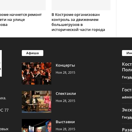
роме начнется ремонт
В Костроме организован
ети на улице
контроль за движением
лова
большегрузов в
исторической части города
Афиша
Ин
Кос
Концерты
Пол
Ноя 28, 2015
Госуд
Гос
Спектакли
admi
ыха.
Ноя 28, 2015
Экс
ФС 77
Госуд
Выставки
Ноя 28, 2015
Раз
совых