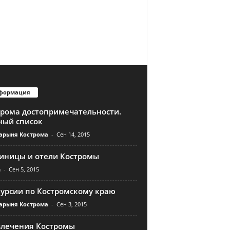
формация
трома достопримечательности.
ный список
арыня Кострома
-
Сен 14, 2015
тиницы и отели Костромы
n
-
Сен 5, 2015
курсии по Костромскому краю
арыня Кострома
-
Сен 3, 2015
влечения Костромы