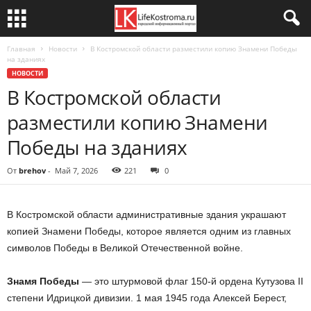
Главная
Новости
В Костромской области разместили копию Знамени Победы
на зданиях
НОВОСТИ
В Костромской области
разместили копию Знамени
Победы на зданиях
От
brehov
-
Май 7, 2026
221
0
В Костромской области административные здания украшают
копией Знамени Победы, которое является одним из главных
символов Победы в Великой Отечественной войне.
Знамя Победы
— это штурмовой флаг 150-й ордена Кутузова II
степени Идрицкой дивизии. 1 мая 1945 года Алексей Берест,