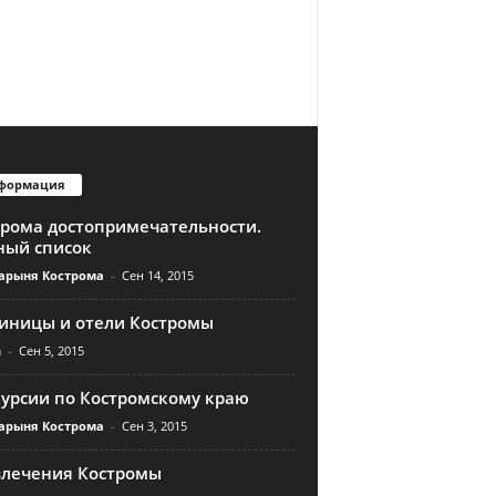
формация
трома достопримечательности.
ный список
арыня Кострома
-
Сен 14, 2015
тиницы и отели Костромы
n
-
Сен 5, 2015
курсии по Костромскому краю
арыня Кострома
-
Сен 3, 2015
влечения Костромы