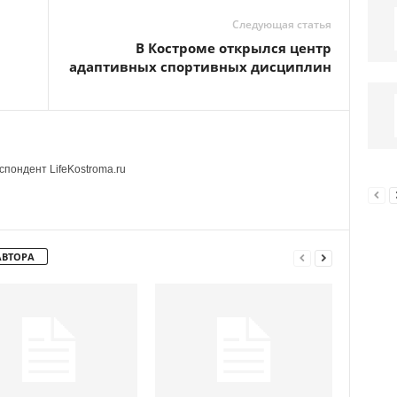
Следующая статья
В Костроме открылся центр
адаптивных спортивных дисциплин
пондент LifeKostroma.ru
АВТОРА