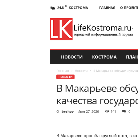
C
КОСТРОМА
ГЛАВНАЯ
О ПРОЕКТ
24.8
НОВОСТИ
КОСТРОМА
ПЛАН
Главная
Новости
В Макарьеве обсудили улучш
НОВОСТИ
В Макарьеве обс
качества государ
От
brehov
-
Июн 27, 2026
141
0
В Макарьеве прошёл круглый стол, в ко