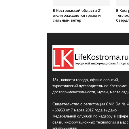
В Костромской области 21
В Кост
июля ожидаются грозы и
теплос
сильный ветер
Сверд
18+, новости города, афиша событий,
туристический путеводитель по Костроме:
достопримечательности, музеи, места отд
Свидетельство о регистрации СМИ Эл № 
- 68953 от 7 марта 2017 года выдано
Федеральной службой по надзору в сфере
связи, информационных технологий и мас
коммуникаций.