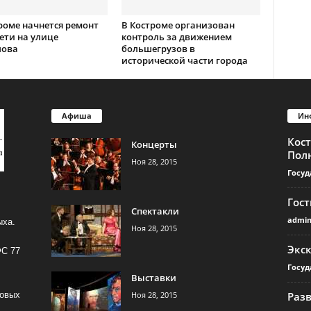
роме начнется ремонт
В Костроме организован
ети на улице
контроль за движением
лова
большегрузов в
исторической части города
Афиша
Ин
Кос
Концерты
Пол
Ноя 28, 2015
Госуд
Гос
Спектакли
admi
ыха.
Ноя 28, 2015
Экс
ФС 77
Госуд
Выставки
Ноя 28, 2015
Раз
совых