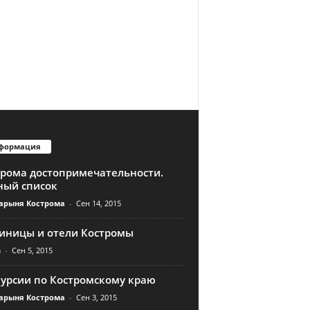
формация
трома достопримечательности.
ный список
арыня Кострома
-
Сен 14, 2015
тиницы и отели Костромы
n
-
Сен 5, 2015
курсии по Костромскому краю
арыня Кострома
-
Сен 3, 2015