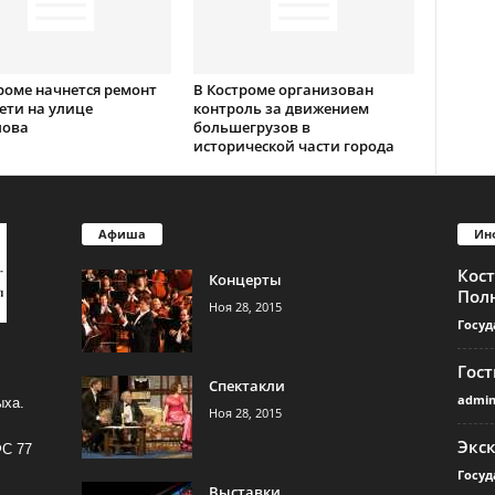
роме начнется ремонт
В Костроме организован
ети на улице
контроль за движением
лова
большегрузов в
исторической части города
Афиша
Ин
Кос
Концерты
Пол
Ноя 28, 2015
Госуд
Гос
Спектакли
admi
ыха.
Ноя 28, 2015
Экс
ФС 77
Госуд
Выставки