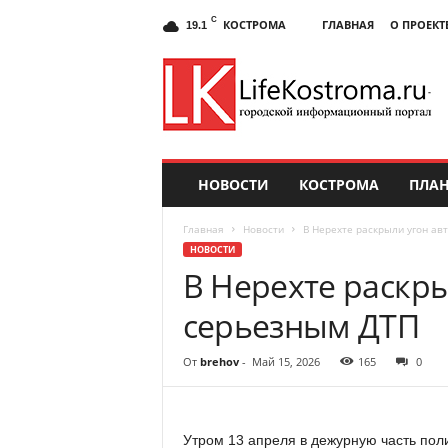
C
КОСТРОМА
ГЛАВНАЯ
О ПРОЕКТ
19.1
НОВОСТИ
КОСТРОМА
ПЛАН
Главная
Новости
В Нерехте раскрыли угон ав
НОВОСТИ
В Нерехте раскры
серьезным ДТП
От
brehov
-
Май 15, 2026
165
0
Утром 13 апреля в дежурную часть пол