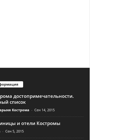
формация
трома достопримечательности.
ный список
арыня Кострома
-
Сен 14, 2015
тиницы и отели Костромы
n
-
Сен 5, 2015