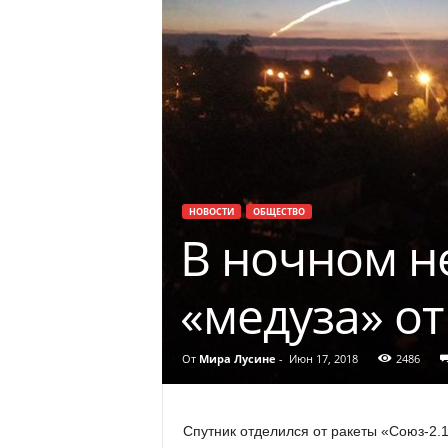
НОВОСТИ
ОБЩЕСТВО
В ночном н
«медуза» от
От
Мира Лусине
-
Июн 17, 2018
2486
Спутник отделился от ракеты «Союз-2.1