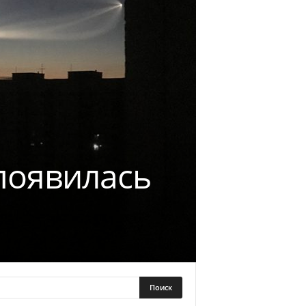
появилась
»