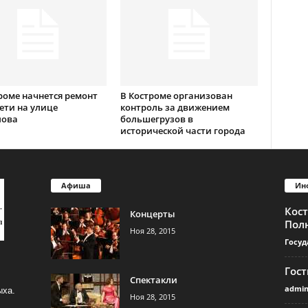
роме начнется ремонт
В Костроме организован
ети на улице
контроль за движением
лова
большегрузов в
исторической части города
Афиша
Ин
Кос
Концерты
Пол
Ноя 28, 2015
Госуд
Гос
Спектакли
admi
ыха.
Ноя 28, 2015