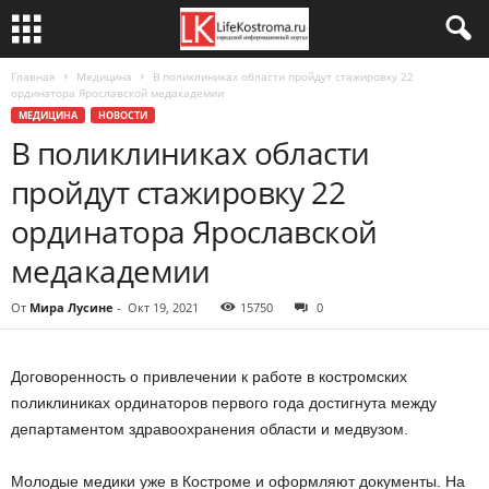
Главная
Медицина
В поликлиниках области пройдут стажировку 22
ординатора Ярославской медакадемии
МЕДИЦИНА
НОВОСТИ
В поликлиниках области
пройдут стажировку 22
ординатора Ярославской
медакадемии
От
Мира Лусине
-
Окт 19, 2021
15750
0
Договоренность о привлечении к работе в костромских
поликлиниках ординаторов первого года достигнута между
департаментом здравоохранения области и медвузом.
Молодые медики уже в Костроме и оформляют документы. На