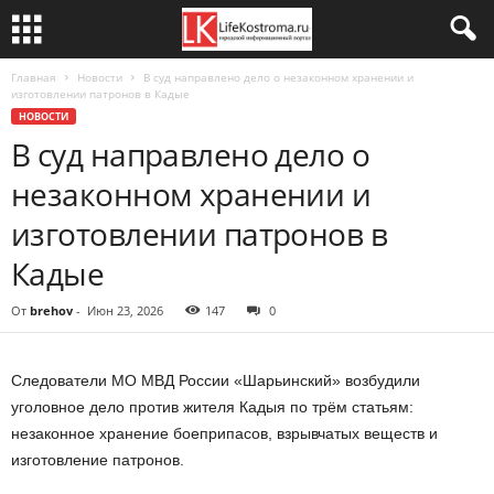
Главная
Новости
В суд направлено дело о незаконном хранении и
изготовлении патронов в Кадые
НОВОСТИ
В суд направлено дело о
незаконном хранении и
изготовлении патронов в
Кадые
От
brehov
-
Июн 23, 2026
147
0
Следователи МО МВД России «Шарьинский» возбудили
уголовное дело против жителя Кадыя по трём статьям:
незаконное хранение боеприпасов, взрывчатых веществ и
изготовление патронов.