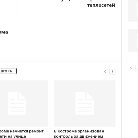
теплосетей
ома
АВТОРА
роме начнется ремонт
В Костроме организован
ети на улице
контроль за движением