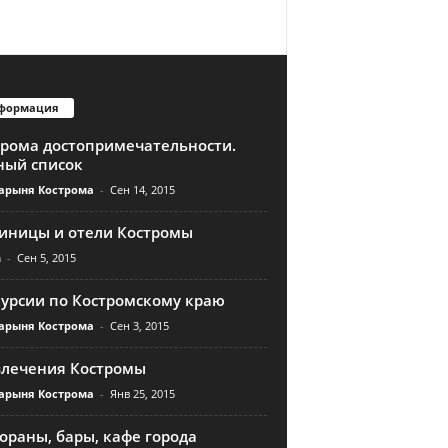
формация
трома достопримечательности.
ный список
арыня Кострома
-
Сен 14, 2015
тиницы и отели Костромы
n
-
Сен 5, 2015
курсии по Костромскому краю
арыня Кострома
-
Сен 3, 2015
влечения Костромы
арыня Кострома
-
Янв 25, 2015
ораны, бары, кафе города