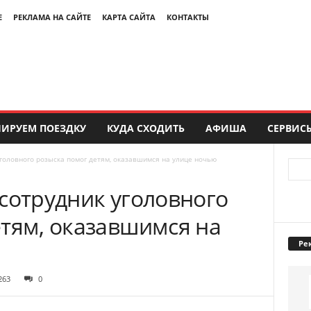
Е
РЕКЛАМА НА САЙТЕ
КАРТА САЙТА
КОНТАКТЫ
ИРУЕМ ПОЕЗДКУ
КУДА СХОДИТЬ
АФИША
СЕРВИС
уголовного розыска помог детям, оказавшимся на улице ночью
сотрудник уголовного
етям, оказавшимся на
Ре
263
0