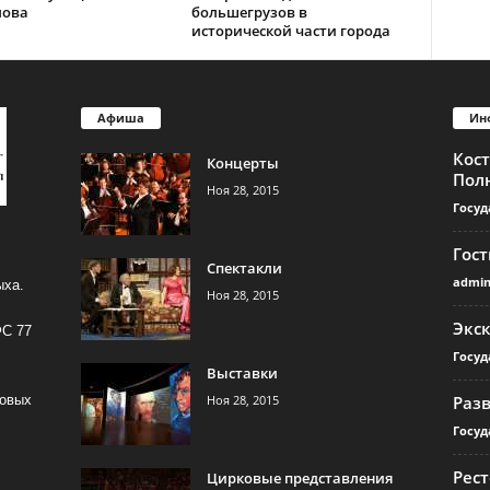
лова
большегрузов в
исторической части города
Афиша
Ин
Кос
Концерты
Пол
Ноя 28, 2015
Госуд
Гос
Спектакли
admi
ыха.
Ноя 28, 2015
Экс
ФС 77
Госуд
Выставки
Ноя 28, 2015
Раз
совых
Госуд
Рест
Цирковые представления