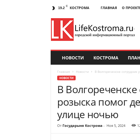
C
КОСТРОМА
ГЛАВНАЯ
О ПРОЕКТ
19.2
НОВОСТИ
КОСТРОМА
ПЛАН
Главная
Новости
В Волгореченске сотрудник 
НОВОСТИ
В Волгореченске 
розыска помог д
улице ночью
От
Государыня Кострома
-
Ноя 5, 2024
1