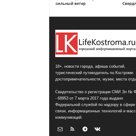
сильный ветер
Сверд
18+, новости города, афиша событий,
туристический путеводитель по Костроме:
достопримечательности, музеи, места отд
Свидетельство о регистрации СМИ Эл № 
- 68953 от 7 марта 2017 года выдано
Федеральной службой по надзору в сфере
связи, информационных технологий и мас
коммуникаций.