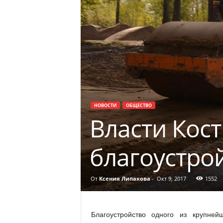
НОВОСТИ
ОБЩЕСТВО
Власти Кос
благоустро
От
Ксения Липакова
-
Окт 9, 2017
1552
Благоустройство одного из крупне