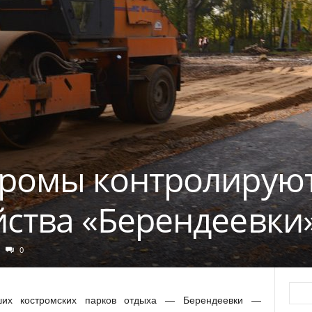
тромы контролируют
йства «Берендеевки
0
йших костромских парков отдыха — Берендеевки —