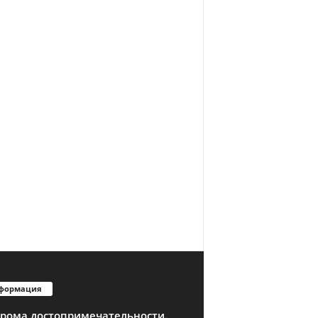
формация
трома достопримечательности.