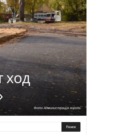
 ход
»
Фото Администрация города