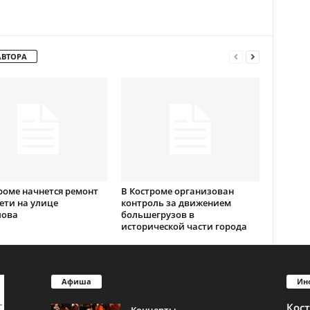
АВТОРА
роме начнется ремонт
В Костроме организован
ети на улице
контроль за движением
лова
большегрузов в
исторической части города
Афиша
Ин
Кос
Концерты