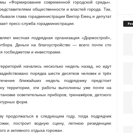
ммы «Формирование современной городской среды».
редставителями общественности и властей города. Так,
обывали глава горадминистрации Виктор Емец и депутат
вает пресс-служба горадминистрации.
Ре
твляет местная подрядная организация «Дормострой»,
тбора. Деньги на благоустройство — всего почти сто
я госбюджетом и инвесторами.
территорий начались несколько недель назад, но идут
адействовано порядка шести десятков человек и трёх
течение ближайших недель подрядчику предстоит
ну территории, эти работы выполнены уже почти на
становке осветительных приборов, тренажёров, детского
ктурных форм.
ву продолжаться в следующем году, тогда подрядчик
ожки, построит водную сцену, летнюю резиденцию
ого и активного отдыха горожан.