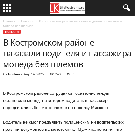
Главная
Новости
В Костромском районе наказали водителя и пассажира
мопеда без шлемов
НОВОСТИ
В Костромском районе
наказали водителя и пассажира
мопеда без шлемов
От
brehov
-
Апр 14, 2026
240
0
В Костромском районе сотрудники Госавтоинспекции
остановили мопед, на котором водитель и пассажир
передвигались без мотошлемов по поселку Мисково.
Водитель не смог предъявить полицейским ни водительских
прав, ни документов на мототехнику. Мужчина пояснил, что