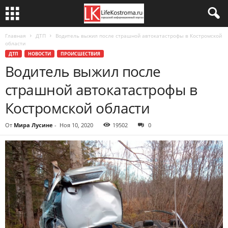
Главная
ДТП
Водитель выжил после страшной автокатастрофы в Костромской
области
ДТП
НОВОСТИ
ПРОИСШЕСТВИЯ
Водитель выжил после
страшной автокатастрофы в
Костромской области
От
Мира Лусине
-
Ноя 10, 2020
19502
0