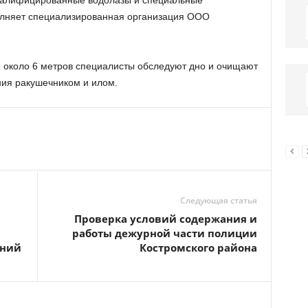
валифицированные водолазы и специальные
полняет специализированная организация ООО
 около 6 метров специалисты обследуют дно и очищают
ния ракушечником и илом.
Следующая статья
Проверка условий содержания и
работы дежурной части полиции
ений
Костромского района