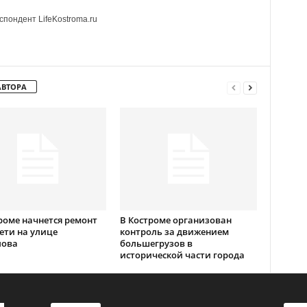
пондент LifeKostroma.ru
АВТОРА
роме начнется ремонт
В Костроме организован
ети на улице
контроль за движением
лова
большегрузов в
исторической части города