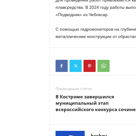
Для проведения работ привлекаются к
плавсредства. В 2024 году работы вы
«Подводник» из Чебоксар.
С помощью гидромониторов на глубине
металлические конструкции от обраста
Предыдущая статья
В Костроме завершился
муниципальный этап
всероссийского конкурса сочин
brehov