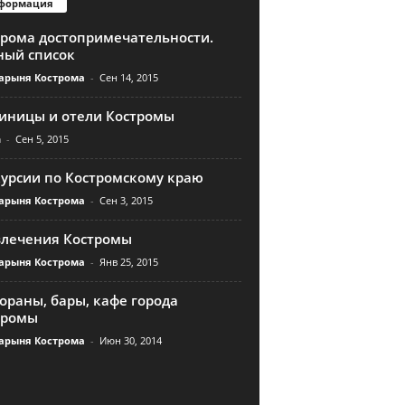
формация
трома достопримечательности.
ный список
арыня Кострома
-
Сен 14, 2015
тиницы и отели Костромы
n
-
Сен 5, 2015
курсии по Костромскому краю
арыня Кострома
-
Сен 3, 2015
влечения Костромы
арыня Кострома
-
Янв 25, 2015
ораны, бары, кафе города
тромы
арыня Кострома
-
Июн 30, 2014