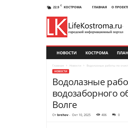
C
КОСТРОМА
ГЛАВНАЯ
О ПРОЕКТ
22.9
НОВОСТИ
КОСТРОМА
ПЛАН
Главная
Новости
Водолазные работы по очист
НОВОСТИ
Водолазные рабо
водозаборного о
Волге
От
brehov
-
Окт 10, 2025
406
0